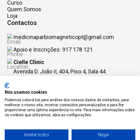
Curso
Quem Somos
Loja
Contactos
medicinaparbiomagneticopt@gmail.com
Apoio e Inscrições: 917 178 121
Cielle Clinic
Avenida D. João II, 404, Piso 4, Sala 44

4715-275 Lamaçães - Braga

Portugal
Nós usamos cookies
Podemos colocá-los para análise dos nossos dados de visitantes, para
melhorar o nosso site, mostrar conteúdos personalizados e para lhe
proporcionar uma óptima experiência no site. Para mais informações sobre
os cookies que utilizamos, abra as configurações.
Ficha de Projeto
© Acupuntura Médica 2026
|
Política de Privacidade
|
Termos e Condições
|
Política de Cookies
Aceitar todos
Negar