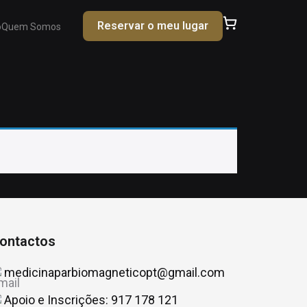
Reservar o meu lugar
o
Quem Somos
ontactos
medicinaparbiomagneticopt@gmail.com
Apoio e Inscrições: 917 178 121